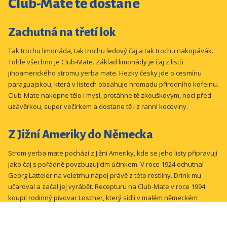
Club-Mate tě dostane
Zachutná na třetí lok
Tak trochu limonáda, tak trochu ledový čaj a tak trochu nakopávák.
Tohle všechno je Club-Mate. Základ limonády je čaj z listů
jihoamerického stromu yerba mate. Hezky česky jde o cesmínu
paraguajskou, která v listech obsahuje hromadu přírodního kofeinu.
Club-Mate nakopne tělo i mysl, protáhne tě zkouškovým, nocí před
uzávěrkou, super večírkem a dostane tě i z ranní kocoviny.
Z Jižní Ameriky do Německa
Strom yerba mate pochází z Jižní Ameriky, kde se jeho listy připravují
jako čaj s pořádně povzbuzujícím účinkem. V roce 1924 ochutnal
Georg Latteier na veletrhu nápoj právě z této rostliny. Drink mu
učaroval a začal jej vyrábět. Recepturu na Club-Mate v roce 1994
koupil rodinný pivovar Loscher, který sídlí v malém německém
městečku Münschsteinach, kde se Matéčko od té doby vyrábí.